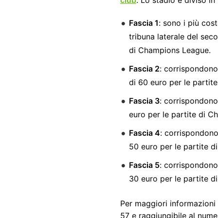
club
. Lo stadio è diviso i
Fascia 1
: sono i più cos
tribuna laterale del seco
di Champions League.
Fascia 2
: corrispondono 
di 60 euro per le partit
Fascia 3
: corrispondono 
euro per le partite di 
Fascia 4
: corrispondono 
50 euro per le partite 
Fascia 5
: corrispondono 
30 euro per le partite 
Per maggiori informazioni 
57 e raggiungibile al num