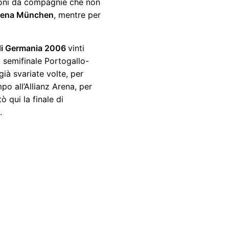
zioni da compagnie che non
Arena München
, mentre per
 di Germania 2006
vinti
la semifinale Portogallo-
ià svariate volte, per
po all’Allianz Arena, per
 qui la finale di
.