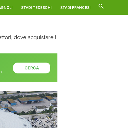
search
AGNOLI
STADI TEDESCHI
STADI FRANCESI
ttori, dove acquistare i
CERCA
io