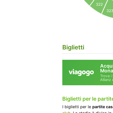
Biglietti
Acqui
Monac
Trova i 
Allianz
Biglietti per le par
I biglietti per le
partite ca