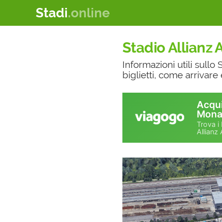
Stadi
.online
Stadio Allianz 
Informazioni utili sullo
biglietti, come arrivar
Acqui
Monac
Trova i 
Allianz