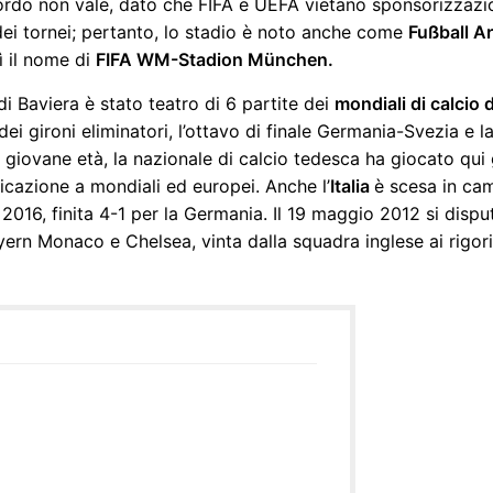
accordo non vale, dato che FIFA e UEFA vietano sponsorizza
 dei tornei; pertanto, lo stadio è noto anche come
Fußball 
ì il nome di
FIFA WM-Stadion München.
i Baviera è stato teatro di 6 partite dei
mondiali di calcio
te dei gironi eliminatori, l’ottavo di finale Germania-Svezia e 
 giovane età, la nazionale di calcio tedesca ha giocato qui g
ficazione a mondiali ed europei. Anche l’
Italia
è scesa in cam
016, finita 4-1 per la Germania. Il 19 maggio 2012 si disputò
yern Monaco e Chelsea, vinta dalla squadra inglese ai rigori