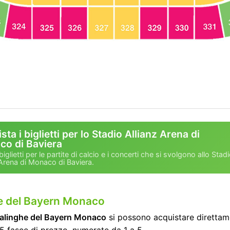
sta i biglietti per lo Stadio Allianz Arena di
o di Baviera
biglietti per le partite di calcio e i concerti che si svolgono allo Stad
 Arena di Monaco di Baviera.
tite del Bayern Monaco
salinghe del Bayern Monaco
si possono acquistare direttam